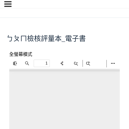
ㄅㄆㄇ檢核評量本_電子書
全螢幕模式