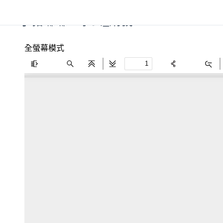
小豬嘟嘟上學去_講義
全螢幕模式