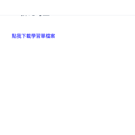
11.排比句型
點我下載學習單檔案