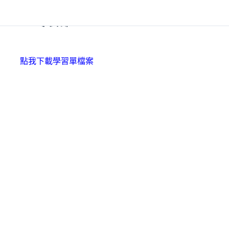
13.寒食節
點我下載學習單檔案