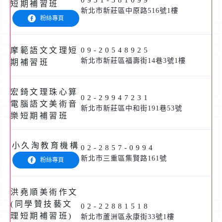
0931-381099
短期補習班
新北市新莊區中原路516號1樓
粉絲專頁
摩範語文文理短
09-20548925
新北市新莊區福壽街14巷3號1樓
期補習班
宏錡文理珠心算
02-29947231
電腦語文美術音
新北市新莊區中和街191巷53號
樂短期補習班
小久淘教育機構
02-2857-0994
新北市三重區集賢路161號
粉絲專頁
洪堯順美術作文
(同學贊技藝文
02-22881518
理短期補習班)
新北市蘆洲區永康街33號1樓