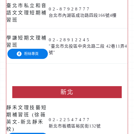
臺北市私立和音
02-87928777
語文文理短期補
台北市內湖區成功路四段166號4樓
習班
學謙短期文理補
02-28912245
習班
"臺北市北投區中央北路二段 42巷11弄4
號"
粉絲專頁
新北
靜禾文理技藝短
期補習班 (徐薇
02-22547477
英文-新北靜禾
新北市板橋區裕民街132號
校)