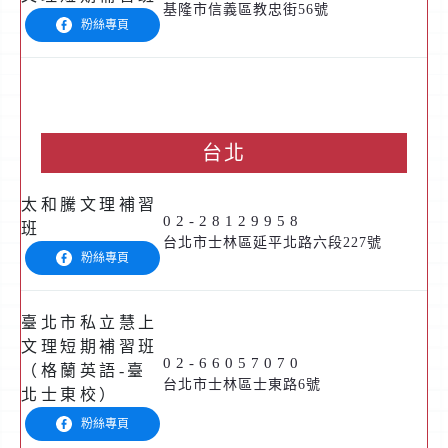
基隆市信義區教忠街56號
粉絲專頁
加盟資訊
盟校搜尋
台北
線上商城
太和騰文理補習
02-28129958
班
台北市士林區延平北路六段227號
粉絲專頁
臺北市私立慧上
文理短期補習班
02-66057070
（格蘭英語-臺
台北市士林區士東路6號
北士東校）
粉絲專頁