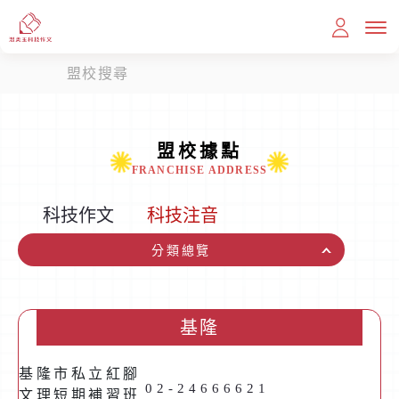
盟校搜尋
首頁
盟校據點
FRANCHISE ADDRESS
教育理念
科技作文
科技注音
分類總覽
課程內容
滿分作文
基隆
我想報名
基隆市私立紅腳
02-24666621
文理短期補習班