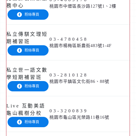
務中心
桃園市中壢區長沙路127號1、2樓
粉絲專頁
私立傳騏文理短
03-4780458
期補習班
桃園市楊梅區新農街483號1-4F
粉絲專頁
私立世一語文數
03-2810128
學短期補習班
桃園市平鎮區文化街86、88號
粉絲專頁
Live 互動美語
03-3200839
龜山楓樹分校
桃園市龜山區光榮路11巷16號
粉絲專頁