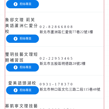
粉絲專頁
象邸文理 莉芙
美語蘆洲仁愛分
02-82866808
校
新北市蘆洲區仁愛街77巷22號1樓
粉絲專頁
璽玥技藝文理短
02-22953465
期補習班
新北市五股區明德路28號2樓
粉絲專頁
愛美語頭湖校
0931-178370
新北市林口區文化三路二段115巷48號
粉絲專頁
蓁凱寧文理技藝