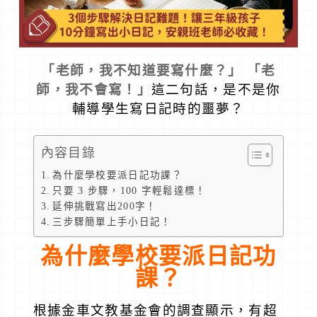
加盟資訊
盟校搜尋
「
老師，我不知道要寫什麼？
」
「老
師，我不會寫！」
這二句話，是不是你
輔導學生寫日記時的噩夢？
線上商城
內容目錄
為什麼學校要派日記功課？
只要 3 步驟，100 字輕鬆達標！
延伸挑戰寫出200字！
三步驟簡單上手小日記！
為什麼學校要派日記功
課？
根據金車文教基金會的調查顯示，有超