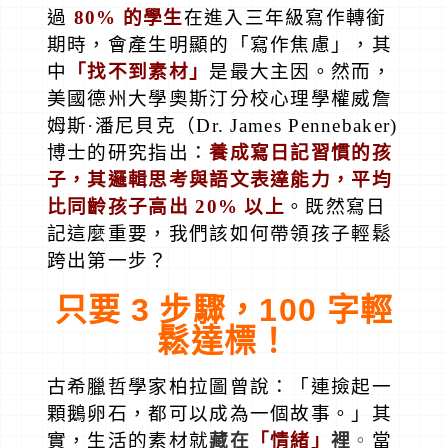
過
80%
的學生
在進入三年級寫作轉銜
期時，會產生明顯的「寫作焦慮」，其
中
「找不到素材」
是最大主因。然而，
美國德州大學奧斯汀分校心理學權威詹
姆斯·潘尼貝克（Dr. James Pennebaker)
博士的研究指出：
養成寫日記習慣的孩
子，其邏輯思考與語文表達能力，平均
比同齡孩子高出 20% 以上
。既然寫日
記這麼重要，我們該如何帶領孩子輕鬆
跨出第一步？
只要
3
步驟，
100
字輕
鬆達標！
古希臘哲學家柏拉圖曾說：「連撿起一
顆鵝卵石，都可以成為一個故事。」其
實，生活的素材就
藏在
「情緒」
裡
。
當