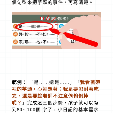
個句型來把芋頭的事件，再寫清楚。
範例：
「是……還是……」
「
我看著碗
裡的芋頭，心裡想著：
我是要忍耐著吃
完
，
還是要趁老師不注意偷偷倒掉
呢？
」完
成這三個步驟，孩子就可以寫
到80~ 100個 字了，小日記的基本需求