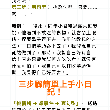
我方法。
第三步：用句型
：
挑選句型「只要……
就…..」。
範例：
「後來，
同學小君
轉過頭來跟我
說，他遇到不敢吃的食物，就會閉上眼
睛、捏著鼻子吞下去，我用他教我的方
法，一口把芋頭吞下去了，我發現自己
竟然做到了，那時，我對自己好有
自
信
！原來
只要
我試著去吃吃看，
就
沒有
什麼可怕了，我自己可以打敗芋頭怪
獸，我覺得自己好厲害！」
三步驟簡單上手小日
記
！
「挑情緒 ➔ 想事件 ➔ 套句型」
。 透過