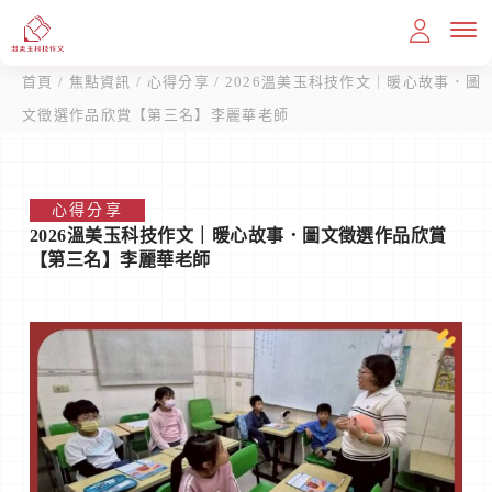
首頁
/
焦點資訊
/
心得分享
/ 2026溫美玉科技作文｜暖心故事．圖
文徵選作品欣賞【第三名】李麗華老師
首頁
心得分享
2026溫美玉科技作文｜暖心故事．圖文徵選作品欣賞
教育理念
【第三名】李麗華老師
課程內容
滿分作文
我想報名