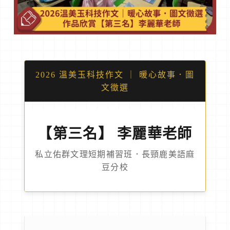
加盟資訊
盟校搜尋
2026 溫美玉科技作文 ｜ 暖心故事．圖
線上商城
文徵選
【第三名】 李麗華老師
私立佑群文理短期補習班．長頸鹿美語麻
豆分校