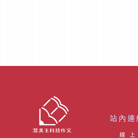
站內連
線 上