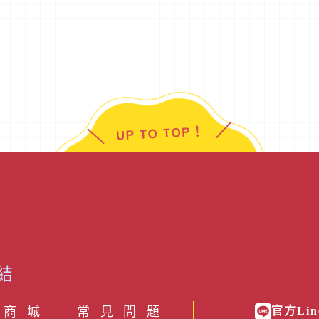
結
 商 城
常見問題
官方Lin