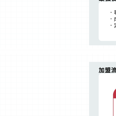
．
．
．
加盟