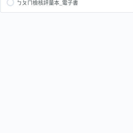
ㄅㄆㄇ檢核評量本_電子書