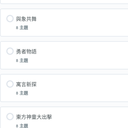
新_看漩渦中的梵谷_第一堂_電子書
單元 內容
與象共舞
新_看漩渦中的梵谷_第一堂_互動檔olf
8 主題
生氣急診室–第一堂–電子書
新_看漩渦中的梵谷_第二堂_電子書
單元 內容
勇者物語
生氣急診室–第一堂–互動檔olf(115/3/2
新_看漩渦中的梵谷_第二堂_互動檔olf
8 主題
與象共舞_第一堂_電子書
生氣急診室–第二堂–電子書
新_看漩渦中的梵谷_第三堂_電子書
單元 內容
寓言新探
與象共舞_第一堂_互動檔olf
生氣急診室–第二堂–互動檔olf
8 主題
新_看漩渦中的梵谷_第三堂_互動檔olf
勇者物語_第一堂_電子書
與象共舞_第二堂_電子書
生氣急診室–第三堂–電子書
單元 內容
新_看漩渦中的梵谷_第四堂_電子書
東方神童大出擊
勇者物語_第一堂_互動檔olf
與象共舞_第二堂_互動檔olf
8 主題