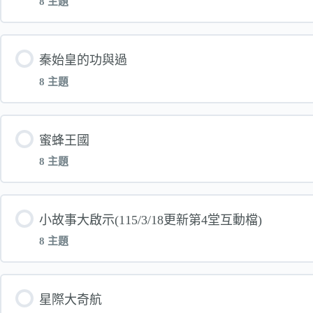
8 主題
東方神童大出擊_第三堂_互動檔olf
吝嗇與貪婪_第一堂_電子書
寓言新探_第四堂_互動檔olf
金錢價值-第二堂-電子書
打開一本書_第三堂_電子書
單元 內容
東方神童大出擊_第四堂_電子書
秦始皇的功與過
吝嗇與貪婪_第一堂_互動檔olf
金錢價值_第二堂_互動檔olf
8 主題
打開一本書_第三堂_互動檔olf
一把琴兩代情_第一堂_電子書
東方神童大出擊_第四堂_互動檔olf
吝嗇與貪婪_第二堂_電子書
金錢價值_第三堂_電子書
單元 內容
打開一本書_第四堂_電子書
蜜蜂王國
一把琴兩代情_第一堂_互動檔olf
吝嗇與貪婪_第二堂_互動檔olf
8 主題
金錢價值_第三堂_互動檔olf
秦始皇的功與過_第一堂_電子書
打開一本書_第四堂_互動檔olf
一把琴兩代情_第二堂_電子書
吝嗇與貪婪_第三堂_電子書
單元 內容
金錢價值_第四堂_電子書
小故事大啟示(115/3/18更新第4堂互動檔)
秦始皇的功與過_第一堂_互動檔olf
一把琴兩代情_第二堂_互動檔olf
8 主題
吝嗇與貪婪_第三堂_互動檔olf
蜜蜂王國_第一堂_電子書
金錢價值_第四堂_互動檔olf
秦始皇的功與過_第二堂_電子書
一把琴兩代情-第三堂-電子書
單元 內容
吝嗇與貪婪_第四堂_電子書
星際大奇航
蜜蜂王國_第一堂_互動檔olf