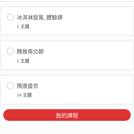
外星訪客的秘密-第一堂-上課影片
單元 內容
冰淇淋旋風_體驗課
【體驗】漢堡的新計畫-第一堂-電子書
5 主題
名畫科學追追追_講義
單元 內容
魏晉南北朝
【體驗】科學名畫追追追-第一堂-電子書
5 主題
體驗課_冰淇淋旋風注音講義
單元 內容
隋唐盛世
體驗課_冰淇淋旋風國字講義
10 主題
魏晉南北朝_上課影片
體驗課【中低年級注音版】冰淇淋旋風_第一堂_
單元 內容
我的課程
電子書
魏晉南北朝_上_講義_電子書