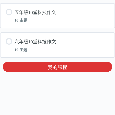
單元 內容
五年級10堂科技作文
我最害怕的一件事
10 主題
我的超人老師
五種方法來寫詩
單元 內容
六年級10堂科技作文
跟著櫻花上山【趣】
貝卡斯的魔幻之旅
10 主題
老虎的秘密小書
一次考試的經驗
鱷魚的煩惱
單元 內容
我的課程
為物品寫自述
如何寫買賣合約?
我的神祕寶貝
招潮蟹帶你遊四草
正向溝通書信怎麼寫
從圖像寫日記
我愛媽媽
多重視角寫我的學校
用圖片創造故事
跩鴨的覺醒