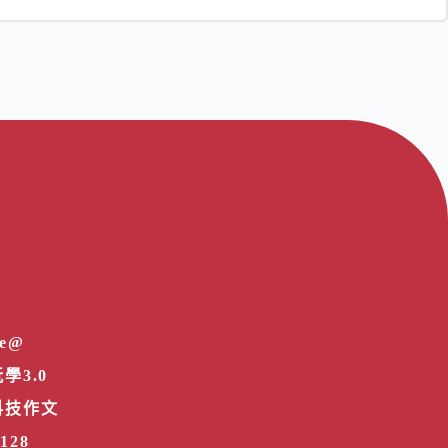
e@
學3.0
科技作文
2128