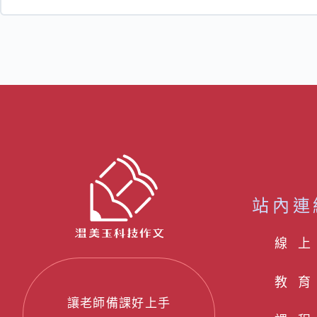
站內連
線 上
教育
讓老師備課好上手