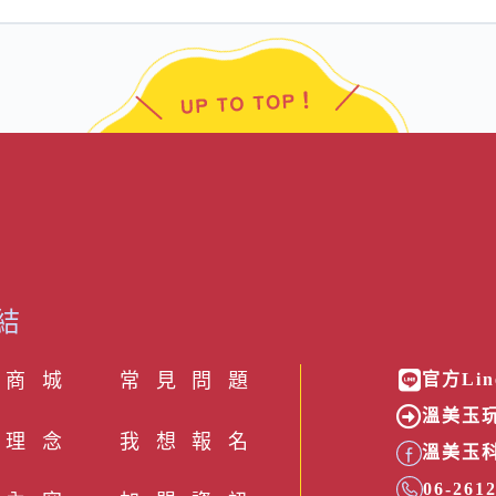
結
 商 城
常見問題
官方Lin
溫美玉玩
理念
我想報名
溫美玉
06-261