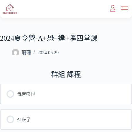
2024夏令營-A+恐+達+隨四堂課
首頁
珊珊
2024.05.29
教育理念
群組 課程
課程內容
隋唐盛世
滿分作文
AI來了
我想報名