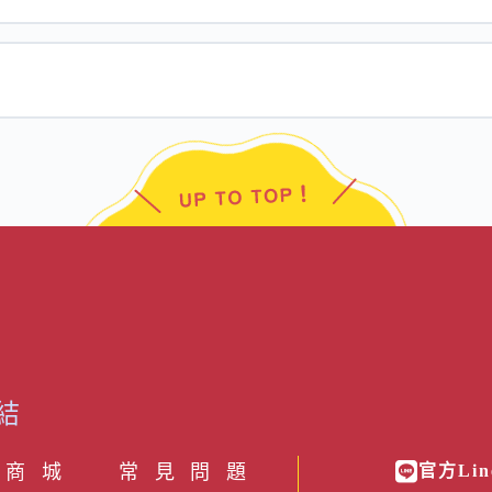
結
 商 城
常見問題
官方Lin