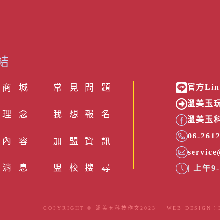
結
 商 城
常見問題
官方Lin
溫美玉玩
理念
我想報名
溫美玉
06-261
內容
加盟資訊
service
消息
盟校搜尋
|
上午9-
COPYRIGHT © 溫美玉科技作文2023 │ WEB DESIGN：