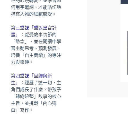
色的心境轉變，並學習如
何用字遣詞，才能貼切地
描寫人物的細膩感受。
第三堂課「重返皇宮計
畫」
：感受故事情節的
「懸念」，並在閱讀中學
習主動思考、預測發展，
培養「自主閱讀」的專注
力與樂趣。
第四堂課「回歸與新
生」
：經歷了這一切，主
角們成長了什麼？帶孩子
「歸納統整」故事的核心
主旨，並挑戰「內心獨
白」寫作。