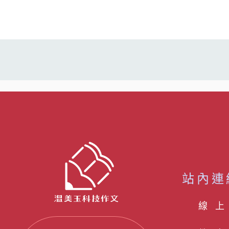
站內連
線 上