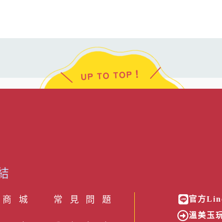
結
 商 城
常見問題
官方Lin
溫美玉玩