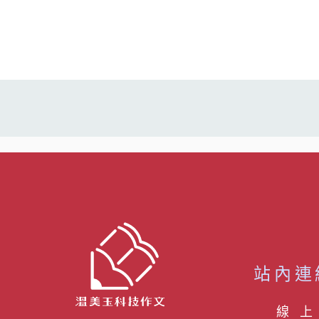
站內連
線 上