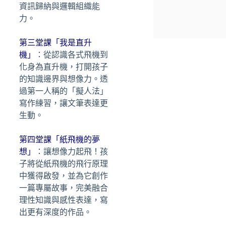
資訊歸納與邏輯組織能
力。
第三堂課「我是直升
機」
：從認識各式飛機到
化身為直升機，打開孩子
的知識邊界與想像力。透
過第一人稱的「擬人法」
寫作練習，讓文筆表達更
生動。
第四堂課「紙飛機的夢
想」
：讓想像力起飛！孩
子將從紙飛機的飛行原理
中獲得啟發，並為它創作
一篇專屬故事，完美融合
理性知識與感性表達，寫
出更有深度的作品。