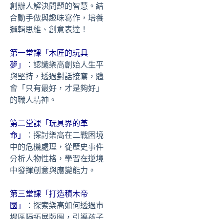
創辦人解決問題的智慧。結
加盟資訊
合動手做與趣味寫作，培養
邏輯思維、創意表達！
盟校搜尋
第一堂課「木匠的玩具
夢」
：認識樂高創始人生平
與堅持，透過對話接寫，體
線上商城
會「只有最好，才是夠好」
的職人精神。
第二堂課「玩具界的革
命」
：探討樂高在二戰困境
中的危機處理，從歷史事件
分析人物性格，學習在逆境
中發揮創意與應變能力。
第三堂課「打造積木帝
國」
：探索樂高如何透過市
場區隔拓展版圖，引導孩子