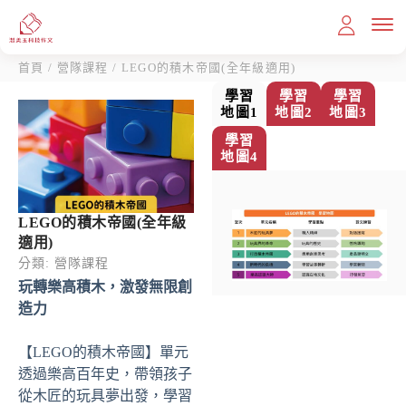
首頁
/
營隊課程
/ LEGO的積木帝國(全年級適用)
學習
學習
學習
地圖1
地圖2
地圖3
學習
首頁
地圖4
教育理念
LEGO的積木帝國(全年級
適用)
課程內容
分類:
營隊課程
玩轉樂高積木，激發無限創
造力
滿分作文
【LEGO的積木帝國】單元
透過樂高百年史，帶領孩子
我想報名
從木匠的玩具夢出發，學習